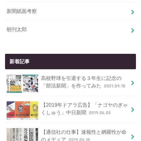
新聞紙面考察
朝刊太郎
新着記事
高校野球を引退する３年生に記念の
「部活新聞」を作ってみた
2021.09.18
【2019年ドアラ広告】「ナゴヤのぎゃ
くしゅう」中日新聞
2019.06.05
【通信社の仕事】速報性と網羅性が命
のメディア
2019.05.10