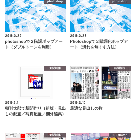
photoshop
photoshop
2016.2.29
2016.2.28
photoshopで２階調ポップアー
Photoshopで２階調化ポップア
ト（ダブルトーンを利用）
ート（潰れを無くす方法）
新聞制作
新聞制作
2016.3.1
2016.2.10
朝刊太郎で新聞作り（組版・見出
最適な見出しの数
しの配置／写真配置／欄外編集）
新聞制作
Illustrator