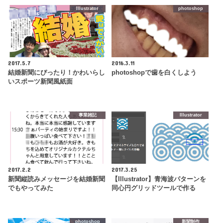
Illustrator
photoshop
2017.5.7
2016.3.11
結婚新聞にぴったり！かわいらし
photoshopで歯を白くしよう
いスポーツ新聞風紙面
事業雑記
Illustrator
2017.2.2
2017.3.25
新聞縦読みメッセージを結婚新聞
【Illustrator】青海波パターンを
でもやってみた
同心円グリッドツールで作る
photoshop
新聞制作