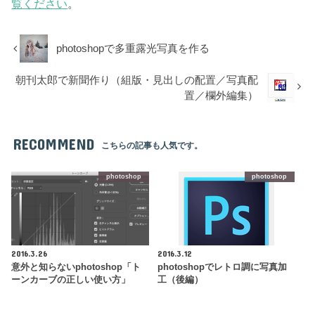
覧ください
。
photoshopで多重露光写真を作る
朝刊太郎で新聞作り（組版・見出しの配置／写真配
置／欄外編集）
RECOMMEND
こちらの記事も人気です。
photoshop
photoshop
2016.3.26
2016.3.12
意外と知らないphotoshop「ト
photoshopでレトロ調に写真加
ーンカーブの正しい使い方」
工（後編）